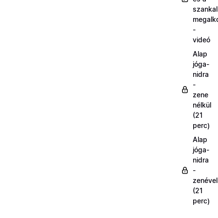
szanka
megalk
-
videó
Alap
jóga-
nidra
-
zene
nélkül
(21
perc)
Alap
jóga-
nidra
-
zenével
(21
perc)