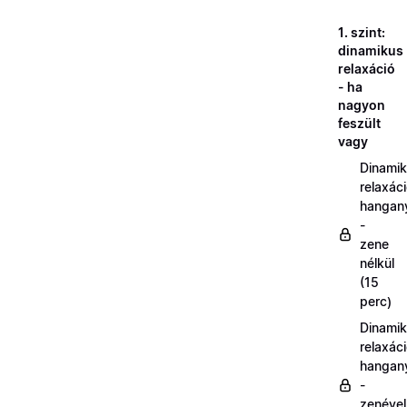
1. szint:
dinamikus
relaxáció
- ha
nagyon
feszült
vagy
Dinami
relaxác
hangan
-
zene
nélkül
(15
perc)
Dinami
relaxác
hangan
-
zenével