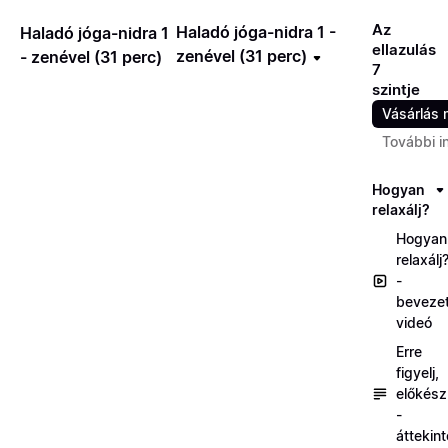
Az
Haladó jóga-nidra 1 -
Haladó jóga-nidra 1
ellazulás
zenével (31 perc)
- zenével (31 perc)
7
szintje
Vásárlás 
További i
Hogyan
relaxálj?
Hogyan
relaxálj
-
beveze
videó
Erre
figyelj,
előkész
-
áttekin