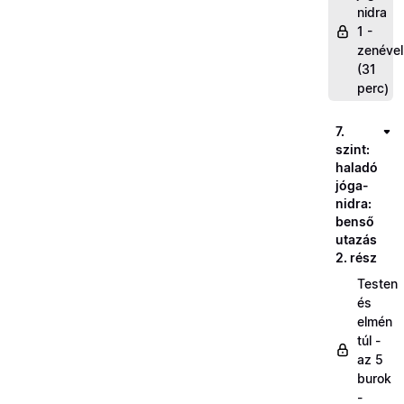
nidra
1 -
zenével
(31
perc)
7.
szint:
haladó
jóga-
nidra:
benső
utazás
2. rész
Testen
és
elmén
túl -
az 5
burok
-