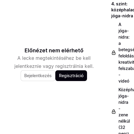
4. szint:
középhala
jóga-nidra
A
jóga-
nidra:
a
betegs
Előnézet nem elérhető
feloldás
A lecke megtekintéséhez be kell
kreativi
jelentkeznie vagy regisztrálnia kell.
felszab
-
Bejelentkezés
Regisztráció
videó
Középh
jóga-
nidra
-
zene
nélkül
(32
perc)