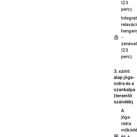
(23
perc)
Integrat
relaxác
hangan
-
zenével
(23
perc)
3. szint:
alap jóga-
nidra és a
szankalpa
(teremtő
szándék)
A
jóga-
nidra
működé
és a