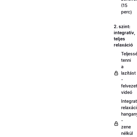
(15
perc)
2. szint:
integratív,
teljes
relaxáció
Teljess
tenni
a
lazítást
-
felveze
videó
Integrat
relaxác
hangan
-
zene
nélkül