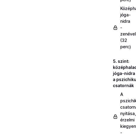
Középh
jóga-
nidra
-
zenével
(32
perc)
5. szint:
középhala
jóga-nidra
a pszichik
csatornák
A
pszichi
csatorn
nyitása,
érzelmi
kiegyen
-