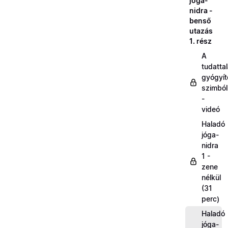
jóga-
nidra -
benső
utazás
1. rész
A
tudatta
gyógyít
szimbó
-
videó
Haladó
jóga-
nidra
1 -
zene
nélkül
(31
perc)
Haladó
jóga-