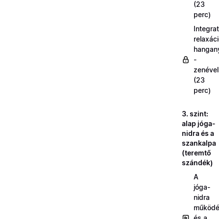
(23
perc)
Integrat
relaxác
hangan
-
zenével
(23
perc)
3. szint:
alap jóga-
nidra és a
szankalpa
(teremtő
szándék)
A
jóga-
nidra
működé
és a