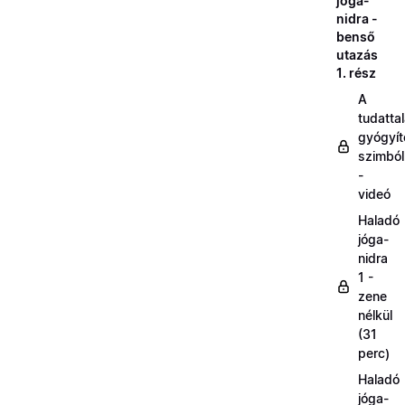
jóga-
nidra -
benső
utazás
1. rész
A
tudatta
gyógyít
szimbó
-
videó
Haladó
jóga-
nidra
1 -
zene
nélkül
(31
perc)
Haladó
jóga-