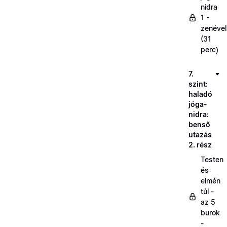
nidra
1 -
zenével
(31
perc)
7.
szint:
haladó
jóga-
nidra:
benső
utazás
2. rész
Testen
és
elmén
túl -
az 5
burok
-