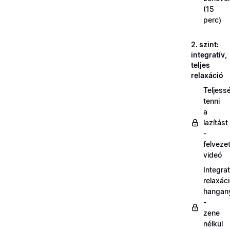
(15
perc)
2. szint:
integratív,
teljes
relaxáció
Teljess
tenni
a
lazítást
-
felveze
videó
Integrat
relaxác
hangan
-
zene
nélkül