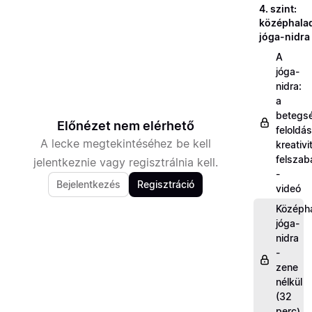
4. szint:
középhala
jóga-nidra
A
jóga-
nidra:
a
betegs
Előnézet nem elérhető
feloldás
A lecke megtekintéséhez be kell
kreativi
felszab
jelentkeznie vagy regisztrálnia kell.
-
Bejelentkezés
Regisztráció
videó
Középh
jóga-
nidra
-
zene
nélkül
(32
perc)