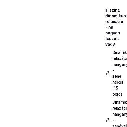
1. szint:
dinamikus
relaxáció
- ha
nagyon
feszült
vagy
Dinami
relaxác
hangan
-
zene
nélkül
(15
perc)
Dinami
relaxác
hangan
-
zenével