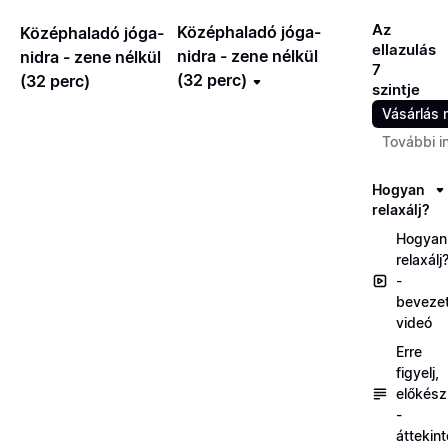
Az
Középhaladó jóga-
Középhaladó jóga-
ellazulás
nidra - zene nélkül
nidra - zene nélkül
7
(32 perc)
(32 perc)
szintje
Vásárlás 
További i
Hogyan
relaxálj?
Hogyan
relaxálj
-
beveze
videó
Erre
figyelj,
előkész
-
áttekin