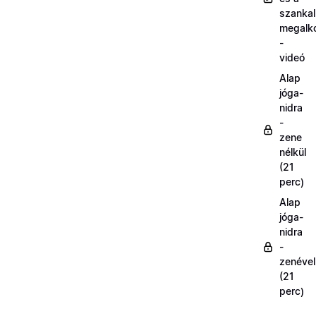
szanka
megalk
-
videó
Alap
jóga-
nidra
-
zene
nélkül
(21
perc)
Alap
jóga-
nidra
-
zenével
(21
perc)