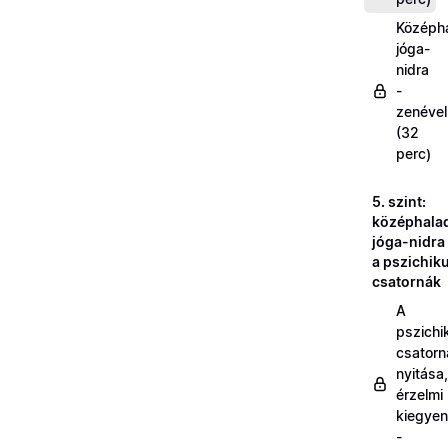
Középh
jóga-
nidra
-
zenével
(32
perc)
5. szint:
középhala
jóga-nidra
a pszichik
csatornák
A
pszichi
csatorn
nyitása,
érzelmi
kiegyen
-