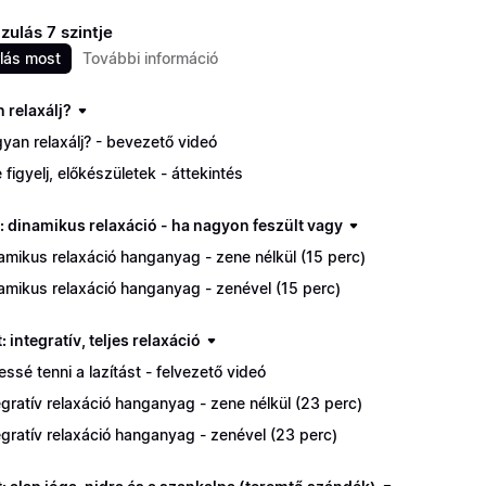
azulás 7 szintje
lás most
További információ
 relaxálj?
yan relaxálj? - bevezető videó
e figyelj, előkészületek - áttekintés
t: dinamikus relaxáció - ha nagyon feszült vagy
amikus relaxáció hanganyag - zene nélkül (15 perc)
amikus relaxáció hanganyag - zenével (15 perc)
t: integratív, teljes relaxáció
jessé tenni a lazítást - felvezető videó
egratív relaxáció hanganyag - zene nélkül (23 perc)
egratív relaxáció hanganyag - zenével (23 perc)