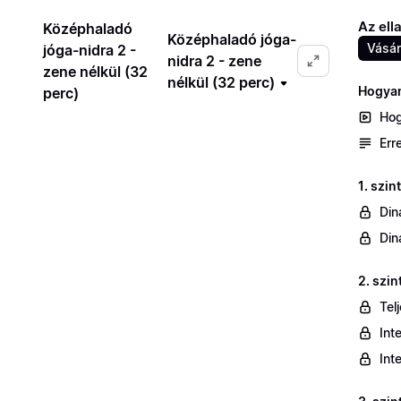
Az ell
Középhaladó
Középhaladó jóga-
Vásár
jóga-nidra 2 -
nidra 2 - zene
zene nélkül (32
nélkül (32 perc)
Hogyan
perc)
Hog
Err
1. szin
Din
Din
2. szin
Tel
Int
Int