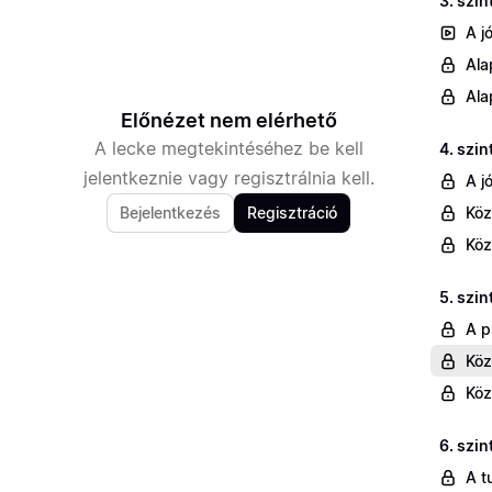
3. szin
A j
Ala
Ala
Előnézet nem elérhető
A lecke megtekintéséhez be kell
4. szi
jelentkeznie vagy regisztrálnia kell.
A j
Bejelentkezés
Regisztráció
Köz
Köz
5. szi
A p
Köz
Köz
6. szin
A t