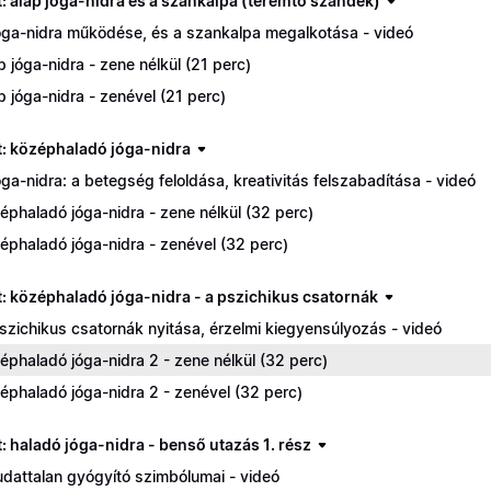
t: alap jóga-nidra és a szankalpa (teremtő szándék)
óga-nidra működése, és a szankalpa megalkotása - videó
p jóga-nidra - zene nélkül (21 perc)
p jóga-nidra - zenével (21 perc)
nt: középhaladó jóga-nidra
óga-nidra: a betegség feloldása, kreativitás felszabadítása - videó
éphaladó jóga-nidra - zene nélkül (32 perc)
éphaladó jóga-nidra - zenével (32 perc)
nt: középhaladó jóga-nidra - a pszichikus csatornák
szichikus csatornák nyitása, érzelmi kiegyensúlyozás - videó
éphaladó jóga-nidra 2 - zene nélkül (32 perc)
éphaladó jóga-nidra 2 - zenével (32 perc)
t: haladó jóga-nidra - benső utazás 1. rész
udattalan gyógyító szimbólumai - videó