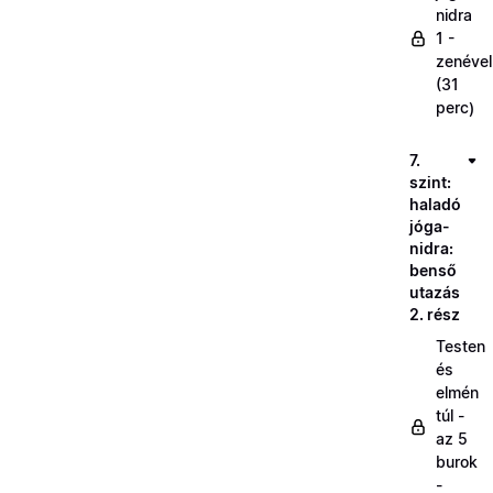
nidra
1 -
zenével
(31
perc)
7.
szint:
haladó
jóga-
nidra:
benső
utazás
2. rész
Testen
és
elmén
túl -
az 5
burok
-