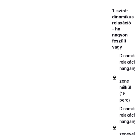
1. szint:
dinamikus
relaxáció
- ha
nagyon
feszült
vagy
Dinami
relaxác
hangan
-
zene
nélkül
(15
perc)
Dinami
relaxác
hangan
-
zenével