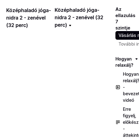
Az
Középhaladó jóga-
Középhaladó jóga-
ellazulás
nidra 2 - zenével (32
nidra 2 - zenével
7
perc)
(32 perc)
szintje
Vásárlás 
További i
Hogyan
relaxálj?
Hogyan
relaxálj
-
beveze
videó
Erre
figyelj,
előkész
-
áttekin