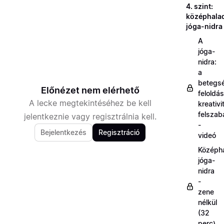
4. szint:
középhala
jóga-nidra
A
jóga-
nidra:
a
betegs
Előnézet nem elérhető
feloldás
A lecke megtekintéséhez be kell
kreativi
felszab
jelentkeznie vagy regisztrálnia kell.
-
Bejelentkezés
Regisztráció
videó
Középh
jóga-
nidra
-
zene
nélkül
(32
perc)