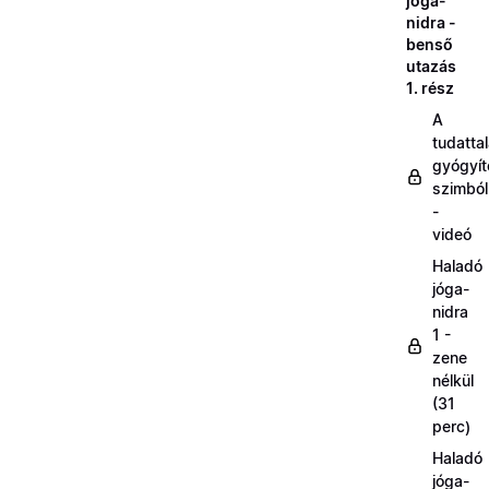
jóga-
nidra -
benső
utazás
1. rész
A
tudatta
gyógyít
szimbó
-
videó
Haladó
jóga-
nidra
1 -
zene
nélkül
(31
perc)
Haladó
jóga-