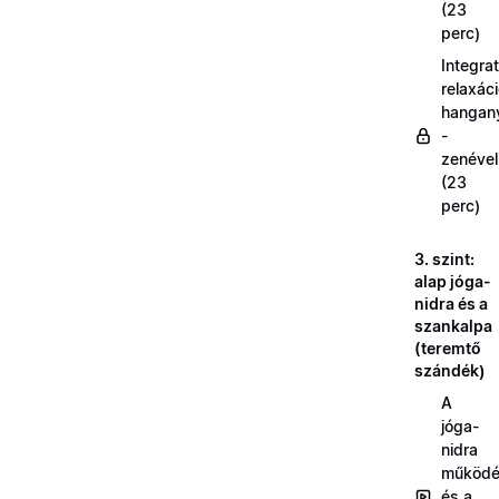
(23
perc)
Integrat
relaxác
hangan
-
zenével
(23
perc)
3. szint:
alap jóga-
nidra és a
szankalpa
(teremtő
szándék)
A
jóga-
nidra
működé
és a