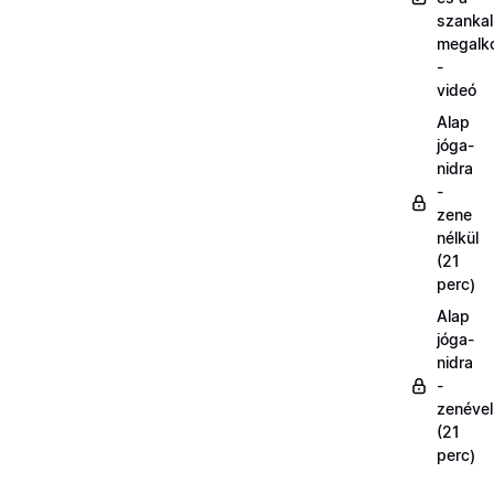
szanka
megalk
-
videó
Alap
jóga-
nidra
-
zene
nélkül
(21
perc)
Alap
jóga-
nidra
-
zenével
(21
perc)