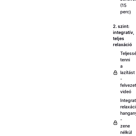
(15
perc)
2. szint:
integratív,
teljes
relaxáció
Teljess
tenni
a
lazítást
-
felveze
videó
Integrat
relaxác
hangan
-
zene
nélkül