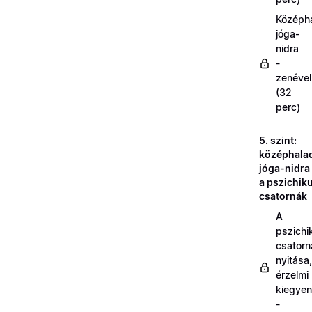
Középh
jóga-
nidra
-
zenével
(32
perc)
5. szint:
középhala
jóga-nidra
a pszichik
csatornák
A
pszichi
csatorn
nyitása,
érzelmi
kiegyen
-